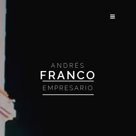
Inicio
Acerca
Portafolio
ANDRÉS
Blog
FRANCO
Contacto
EMPRESARIO